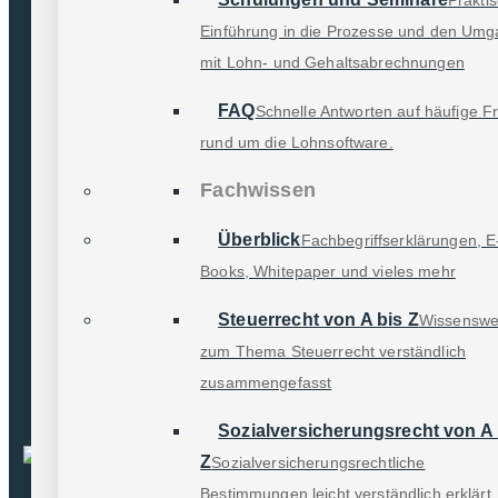
vom jeweiligen
Einführung in die Prozesse und den Um
Abrechnungsmonat. Natürlich
mit Lohn- und Gehaltsabrechnungen
berücksichtigt die Software die
besondere Beitragsberechnung
FAQ
Schnelle Antworten auf häufige F
und auch die unterschiedliche
rund um die Lohnsoftware.
Tragung der Beitragsanteile bei
Fachwissen
Midijobs.
Überblick
Fachbegriffserklärungen, E
Books, Whitepaper und vieles mehr
Steuerrecht von A bis Z
Wissenswe
zum Thema Steuerrecht verständlich
zusammengefasst
Sozialversicherungsrecht von A 
DATALINE Lohnabzug GmbH
Z
Sozialversicherungsrechtliche
Reinhold-Schleese-Straße 13 a-c
Bestimmungen leicht verständlich erklärt