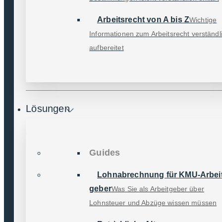
30179 Hannover
Arbeitsrecht von A bis Z
Wichtige
Informationen zum Arbeitsrecht verständl
0511 / 98449344
aufbereitet
kontakt@dataline.de
Support-Hotline
Lösungen
0511 / 98449344
Mo – Fr 8.30 bis 17.00 Uhr
Zertifizierungen
Guides
Lohn­abrechnung für KMU-Arbeit
geber
Was Sie als Arbeitgeber über
Lohnsteuer und Abzüge wissen müssen