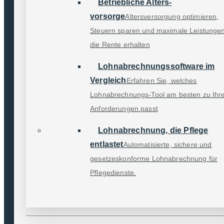
Betriebliche Alters­
vorsorge
Altersversorgung optimieren,
Steuern sparen und maximale Leistungen
die Rente erhalten
Lohn­ab­rechnungs­software im
VERTRAG WIDER­RUFEN
Vergleich
Erfahren Sie, welches
Lohnabrechnungs-Tool am besten zu Ihr
Software
Anforderungen passt
Lohn­abrechnung, die Pflege
LOHN XS
entlastet
Automatisierte, sichere und
LOHN S
Unternehmen
gesetzeskonforme Lohnabrechnung für
LOHN M
Pflegedienste.
LOHN L
Kontakt
LOHN XL
Kundenservice
Wir sind Teil der SelectLine Group
Dienst­leistungen
TESTEN