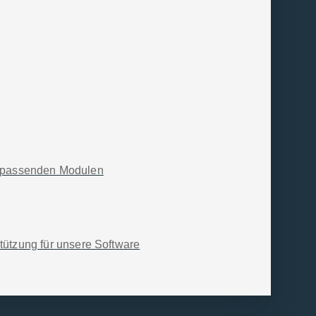
jährlich dem Finanzamt und sorgt
aat auf diese Weise zeitnahe
Ablaufpläne für die Steuerberechnung
ie passenden Modulen
von Lohnsteuerabzügen noch leichter:
uerberechnungsformel.
tützung für unsere Software