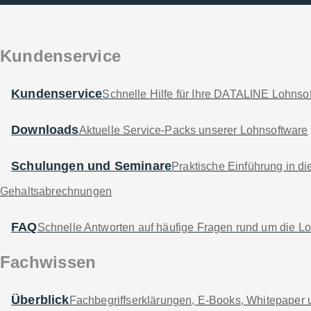
Kundenservice
Software
Unternehm
Kundenservice
Schnelle Hilfe für Ihre DATALINE Lohnso
LOHN XS
Kontakt
Downloads
Aktuelle Service-Packs unserer Lohnsoftware
LOHN S
Kundenservic
Schul­ungen und Semi­nare
LOHN M
Dienst­leistun
Praktische Einführung in d
LOHN L
Fachwissen
Gehaltsabrechnungen
LOHN XL
FAQ
Schnelle Antworten auf häufige Fragen rund um die L
TESTEN
Fachwissen
Überblick
Fachbegriffserklärungen, E-Books, Whitepaper 