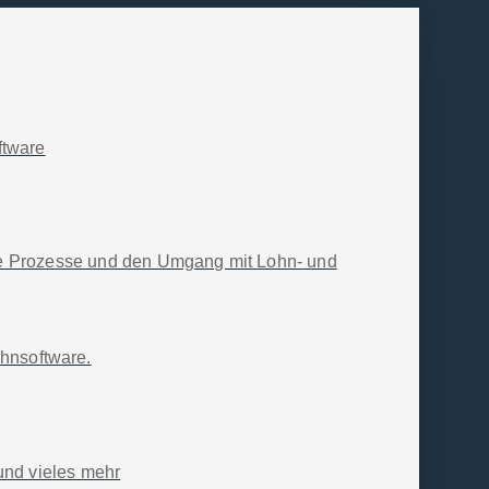
en
Wir sind Teil der
SelectLine Group
ftware
SelectLine Group
e
Karriere
gen
Blog
ie Prozesse und den Umgang mit Lohn- und
Referenzen
Sprachhinweis
ohnsoftware.
und vieles mehr