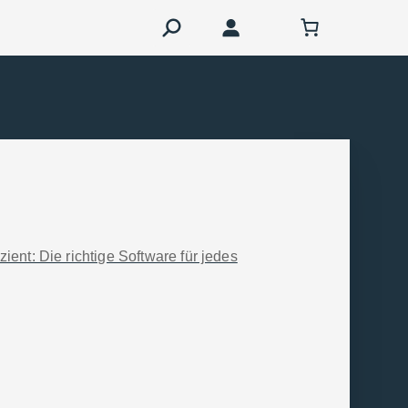
 als 41 Milliarden Euro mit sich. Das
alte Progression
zient: Die richtige Software für jedes
gen zu einer höheren Besteuerung
rch die Inflation auszugleichen, mag
n der Praxis nicht bei den
fgrund der kalten Progression landet