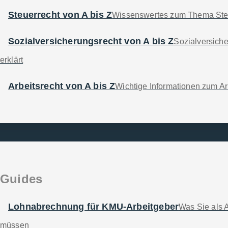
LOHN M
Dienst­leistun
Steuerrecht von A bis Z
Wissenswertes zum Thema Steu
LOHN L
Fachwissen
Sozialversicherungsrecht von A bis Z
LOHN XL
Sozialversiche
erklärt
TESTEN
Arbeitsrecht von A bis Z
Wichtige Informationen zum Arb
Guides
Lohn­abrechnung für KMU-Arbeit­geber
Was Sie als 
müssen