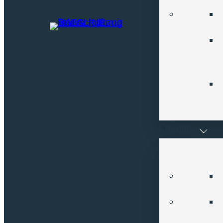
kontakt@dataline.de
Support-Hotline
0511 / 98449344
Mo – Fr 8.30 bis 17.00 Uhr
Zertifizierungen
Lösungen