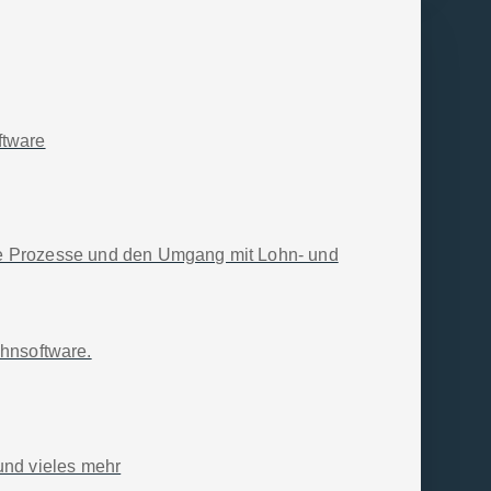
esem modular aufgebauten
 inkludierte
Aktualisierungsservice
.
ungen abrechnen.
ftware
ie Prozesse und den Umgang mit Lohn- und
en
Wir sind Teil der
ohnsoftware.
SelectLine Group
SelectLine Group
e
Karriere
und vieles mehr