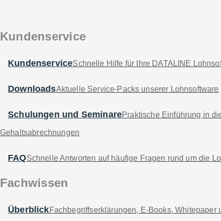
nabzug von DATALINE
. Der große Vorteil an di
r und übersichtlich strukturierten Oberfläche der
Kundenservice
immer gemäß den geltenden gesetzlichen Bestimm
Kundenservice
Schnelle Hilfe für Ihre DATALINE Lohnso
Downloads
Aktuelle Service-Packs unserer Lohnsoftware
Schul­ungen und Semi­nare
Praktische Einführung in d
Gehaltsabrechnungen
Software
Unternehm
FAQ
Schnelle Antworten auf häufige Fragen rund um die L
Fachwissen
LOHN XS
Kontakt
LOHN S
Kundenservic
Überblick
Fachbegriffserklärungen, E-Books, Whitepaper 