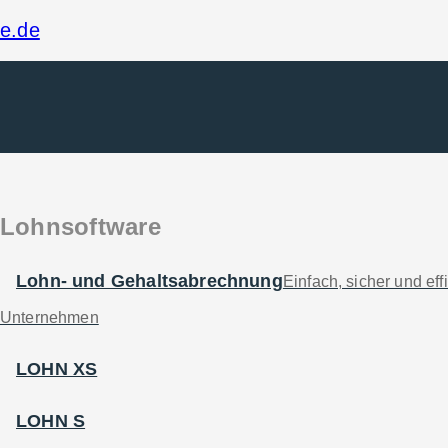
ne.de
en
sion 2023
Lohnsoftware
rwartungsgemäß eine Steuermehrbelastung von mehr
ssionsbericht hervor. Demgemäß bezeichnet die k
Lohn- und Gehaltsabrechnung
Einfach, sicher und effi
entstehen, wenn inflationsbedingte Lohnerhöhun
Unternehmen
s Ergebnis: Um die finanzielle Mehrbelastung du
LOHN XS
worden sein, diese Gehaltserhöhung kommt aber i
LOHN S
h die höhere Besteuerung gänzlich getilgt wird. Au